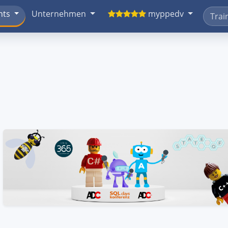
nts
Unternehmen
myppedv