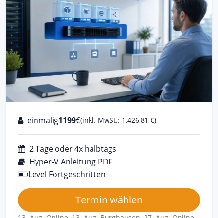
einmalig
1199
€
(inkl. MwSt.: 1.426,81 €)
2 Tage oder 4x halbtags
Hyper-V Anleitung PDF
Level Fortgeschritten
Termin wählen
13. Aug Online
13. Aug Burghausen
27. Aug Online