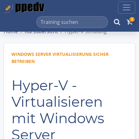
1
Home
Kursübersicht
Hyper-V Schulung
WINDOWS SERVER VIRTUALISIERUNG SICHER
BETREIBEN
Hyper-V -
Virtualisieren
mit Windows
Server