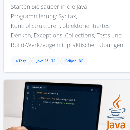
Starten Sie sauber in die Java-
Programmierung: Syntax,
Kontrollstrukturen, objektorientiertes
Denken, Exceptions, Collections, Tests und
Build-Werkzeuge mit praktischen Übungen.
4 Tage
Java 25 LTS
Eclipse IDE