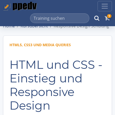
1
Home
Kursübersicht
Responsive Design Schulung
HTML5, CSS3 UND MEDIA QUERIES
HTML und CSS -
Einstieg und
Responsive
Design