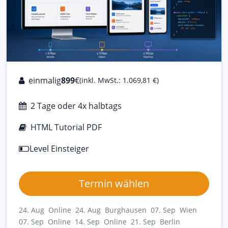
einmalig
899
€
(inkl. MwSt.: 1.069,81 €)
2 Tage oder 4x halbtags
HTML Tutorial PDF
Level Einsteiger
Termin wählen
24. Aug Online
24. Aug Burghausen
07. Sep Wien
07. Sep Online
14. Sep Online
21. Sep Berlin