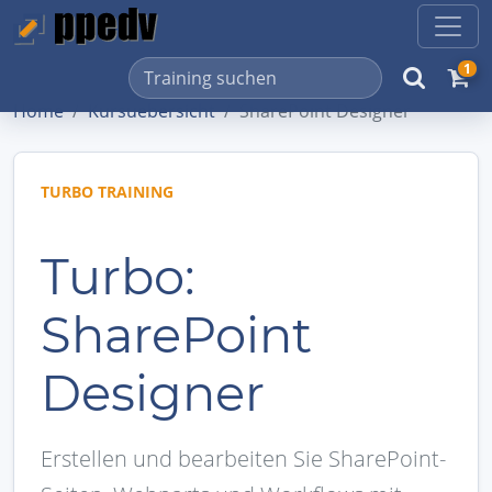
1
Home
Kursuebersicht
SharePoint Designer
TURBO TRAINING
Turbo:
SharePoint
Designer
Erstellen und bearbeiten Sie SharePoint-