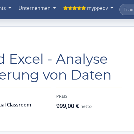
nts
Unternehmen
myppedv
 Excel - Analyse
ierung von Daten
PREIS
ual Classroom
999,00 €
netto