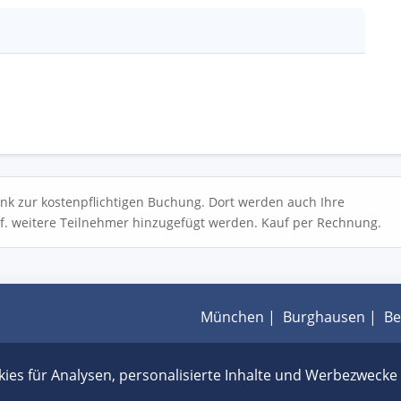
ink zur kostenpflichtigen Buchung. Dort werden auch Ihre
f. weitere Teilnehmer hinzugefügt werden. Kauf per Rechnung.
München
|
Burghausen
|
Be
AGB
|
Impressum
|
Datensc
kies für Analysen, personalisierte Inhalte und Werbezweck