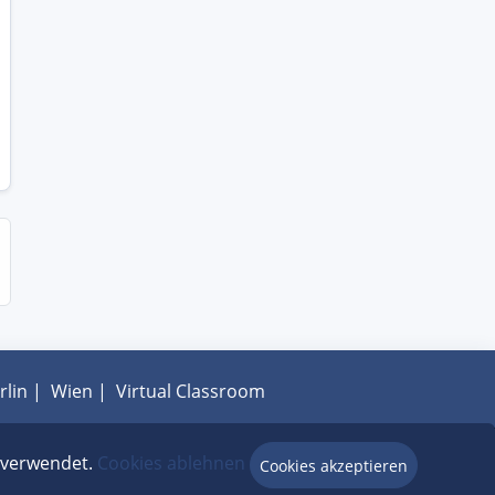
rlin
|
Wien
|
Virtual Classroom
hutz
|
FAQ
e verwendet.
Cookies ablehnen
Cookies akzeptieren
Beratung via Chat