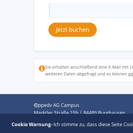
Jetzt buchen
Sie erhalten anschließend eine E-Mail mit L
weiteren Daten abgefragt und es können gg
ppedv AG Campus
Marktler Straße 15b | 84489 Burghausen
+49 (0) 8677 - 9889-0 | info@ppedv.de
Cookie Warnung-
Ich stimme zu, dass diese Seite Coo