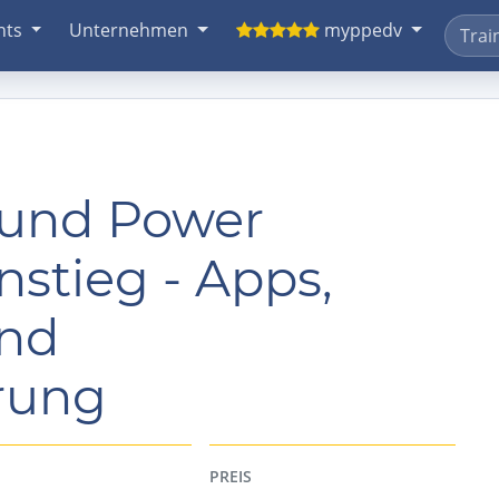
nts
Unternehmen
myppedv
 und Power
stieg - Apps,
und
rung
PREIS