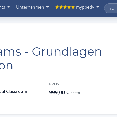
nts
Unternehmen
myppedv
eams - Grundlagen
ion
PREIS
ual Classroom
999,00 €
netto