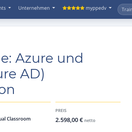
nts
Unternehmen
myppedv
: Azure und
ure AD)
ion
PREIS
ual Classroom
2.598,00 €
netto