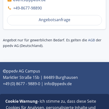
+49-8677-98890
Angebotsanfrage
Angebot nur für gewerblichen Bedarf. Es gelten die
AGB
der
ppedv AG (Deutschland).
ppedv AG Campus
Marktler Straße 15b | 84489 Burghausen
+49 (0) 8677 - 9889-0 | info@ppedv.de
München
|
Burghausen
|
Berlin
|
Wien
|
Virtual
Cookie Warnung-
Ich stimme zu, dass diese Seite
Classroom
Cookies für Analysen, personalisierte Inhalte und