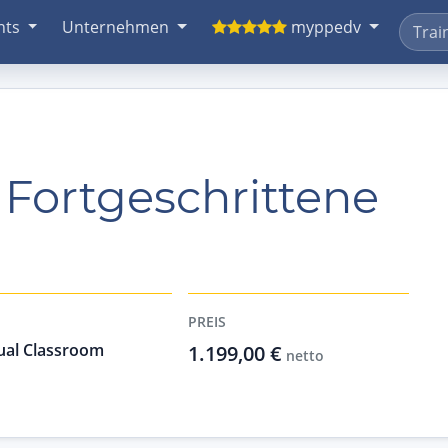
nts
Unternehmen
myppedv
 Fortgeschrittene
PREIS
ual Classroom
1.199,00 €
netto