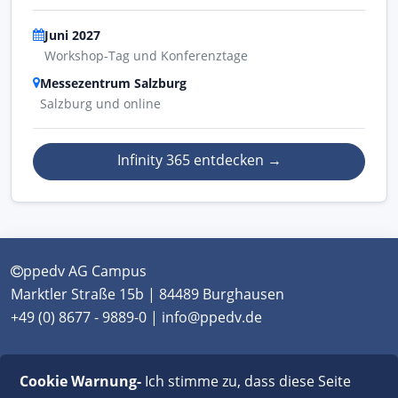
Juni 2027
Workshop-Tag und Konferenztage
Messezentrum Salzburg
Salzburg und online
Infinity 365 entdecken
→
ppedv AG Campus
Marktler Straße 15b | 84489 Burghausen
+49 (0) 8677 - 9889-0 | info@ppedv.de
München
|
Burghausen
|
Berlin
|
Wien
|
Virtual
Cookie Warnung-
Ich stimme zu, dass diese Seite
Classroom