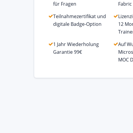
für Fragen
Fabri
Teilnahmezertifikat und
Lizenz
digitale Badge-Option
12 Mo
Traine
1 Jahr Wiederholung
Auf Wu
Garantie 99€
Micros
MOC D