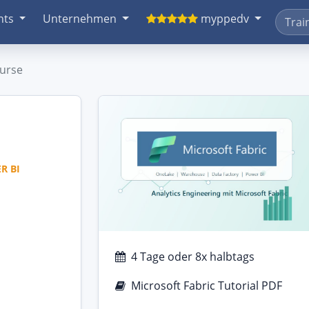
nts
Unternehmen
myppedv
Kurse
R BI
a
4 Tage oder 8x halbtags
Microsoft Fabric Tutorial PDF