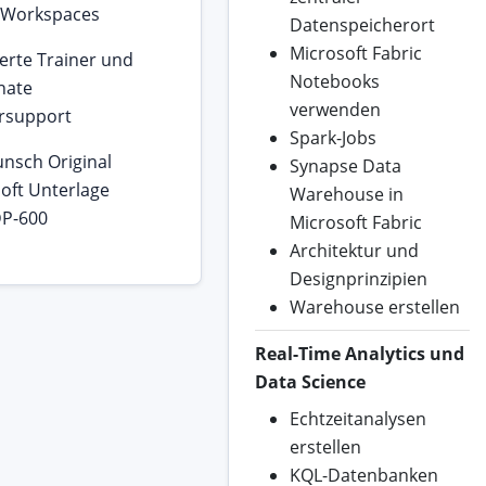
c Workspaces
Datenspeicherort
Microsoft Fabric
ierte Trainer und
Notebooks
nate
verwenden
rsupport
Spark-Jobs
nsch Original
Synapse Data
oft Unterlage
Warehouse in
P-600
Microsoft Fabric
Architektur und
Designprinzipien
Warehouse erstellen
Real-Time Analytics und
Data Science
Echtzeitanalysen
erstellen
KQL-Datenbanken