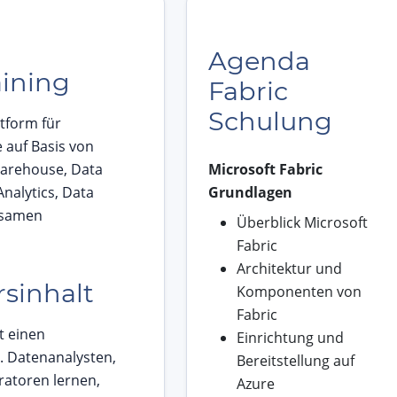
Agenda
aining
Fabric
Schulung
ttform für
auf Basis von
Warehouse, Data
Microsoft Fabric
Analytics, Data
Grundlagen
nsamen
Überblick Microsoft
Fabric
Architektur und
rsinhalt
Komponenten von
Fabric
t einen
Einrichtung und
m. Datenanalysten,
Bereitstellung auf
ratoren lernen,
Azure