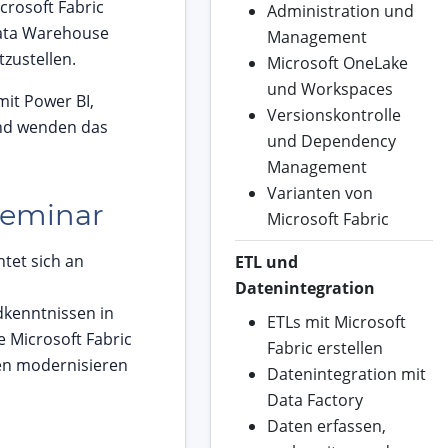
crosoft Fabric
Administration und
Data Warehouse
Management
zustellen.
Microsoft OneLake
und Workspaces
mit Power BI,
Versionskontrolle
und wenden das
und Dependency
Management
Varianten von
Seminar
Microsoft Fabric
htet sich an
ETL und
Datenintegration
kenntnissen in
ETLs mit Microsoft
e Microsoft Fabric
Fabric erstellen
ren modernisieren
Datenintegration mit
Data Factory
Daten erfassen,