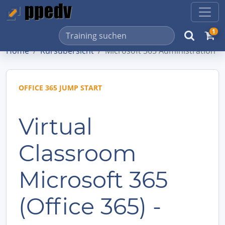
1
Home
Kursübersicht
Microsoft 365 Administration
OFFICE 365 JUMP START
Virtual
Classroom
Microsoft 365
(Office 365) -