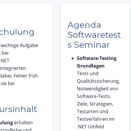
Agenda
Schulung
Softwaretest
s Seminar
 wichtige Aufgabe
t
bei
Software-Testing
.NET-
Grundlagen
integrierten
Tests und
abei, Fehler früh
Qualitätssicherung,
sie bei
Notwendigkeit von
Software-Tests,
Ziele, Strategien,
ursinhalt
Testarten und
Testverfahren im
ulung
erhalten
.NET Umfeld
 gründliche und