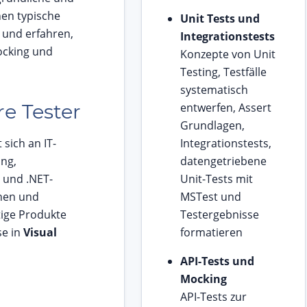
nen typische
Unit Tests und
 und erfahren,
Integrationstests
Mocking und
Konzepte von Unit
Testing, Testfälle
systematisch
e Tester
entwerfen, Assert
Grundlagen,
 sich an IT-
Integrationstests,
ung,
datengetriebene
 und .NET-
Unit-Tests mit
hen und
MSTest und
tige Produkte
Testergebnisse
se in
Visual
formatieren
API-Tests und
Mocking
API-Tests zur