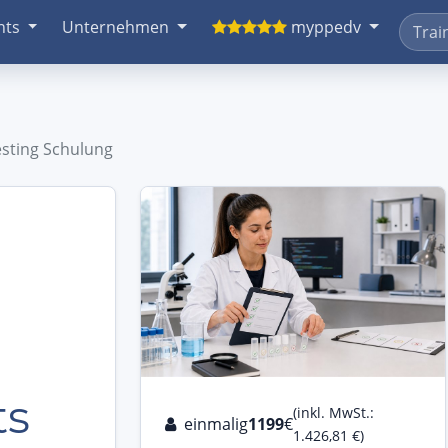
nts
Unternehmen
myppedv
esting Schulung
ts
(inkl. MwSt.:
einmalig
1199
€
1.426,81 €)