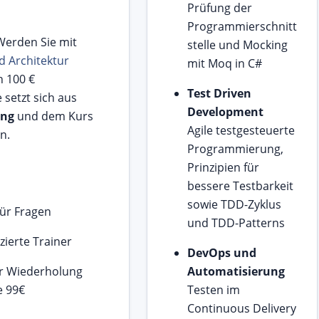
Prüfung der
Programmierschnitt
 Werden Sie mit
stelle und Mocking
 Architektur
mit Moq in C#
n 100 €
Test Driven
setzt sich aus
Development
ung
und dem Kurs
Agile testgesteuerte
n.
Programmierung,
Prinzipien für
bessere Testbarkeit
sowie TDD-Zyklus
für Fragen
und TDD-Patterns
zierte Trainer
DevOps und
hr Wiederholung
Automatisierung
e 99€
Testen im
Continuous Delivery