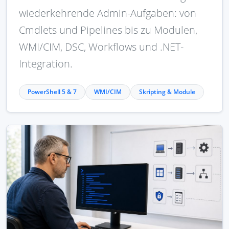
wiederkehrende Admin-Aufgaben: von
Cmdlets und Pipelines bis zu Modulen,
WMI/CIM, DSC, Workflows und .NET-
Integration.
PowerShell 5 & 7
WMI/CIM
Skripting & Module