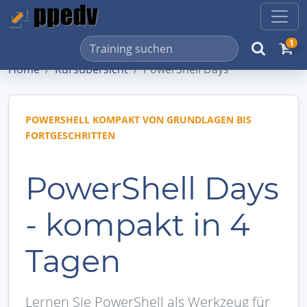
1
Home
Kursübersicht
PowerShell Days
POWERSHELL KOMPAKT VON GRUNDLAGEN BIS
FORTGESCHRITTEN
PowerShell Days
- kompakt in 4
Tagen
Lernen Sie PowerShell als Werkzeug für