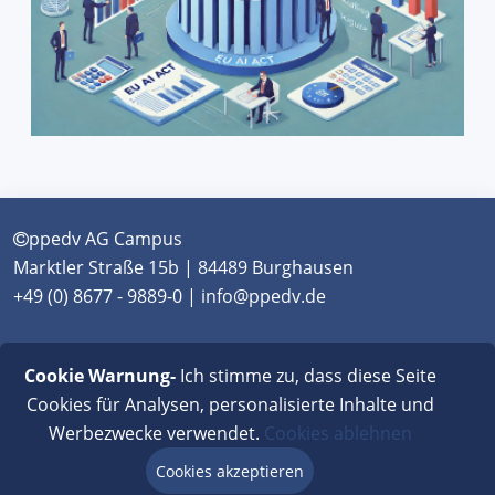
ppedv AG Campus
Marktler Straße 15b | 84489 Burghausen
+49 (0) 8677 - 9889-0 | info@ppedv.de
München
|
Burghausen
|
Berlin
|
Wien
|
Virtual
Cookie Warnung-
Ich stimme zu, dass diese Seite
Classroom
Cookies für Analysen, personalisierte Inhalte und
Werbezwecke verwendet.
Cookies ablehnen
AGB
|
Impressum
|
Datenschutz
|
FAQ
Cookies akzeptieren
Beratung via Chat