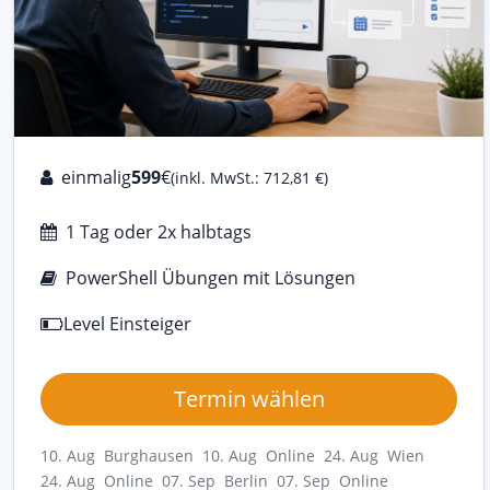
einmalig
599
€
(inkl. MwSt.: 712,81 €)
1 Tag oder 2x halbtags
PowerShell Übungen mit Lösungen
Level Einsteiger
Termin wählen
10. Aug Burghausen
10. Aug Online
24. Aug Wien
24. Aug Online
07. Sep Berlin
07. Sep Online