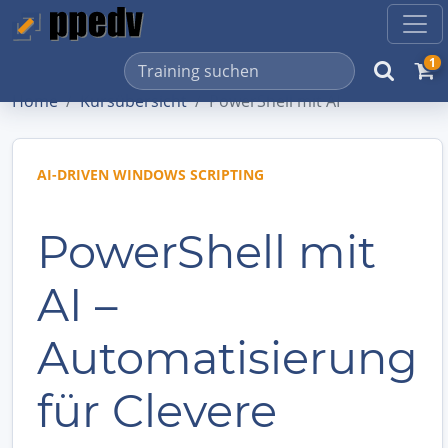
1
Home
Kursübersicht
PowerShell mit AI
AI-DRIVEN WINDOWS SCRIPTING
PowerShell mit
AI –
Automatisierung
für Clevere