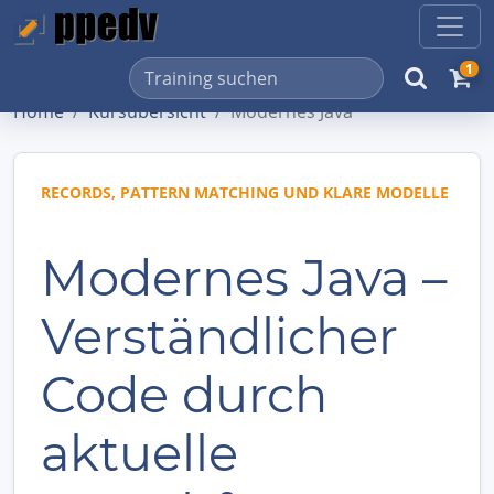
1
Home
Kursübersicht
Modernes Java
RECORDS, PATTERN MATCHING UND KLARE MODELLE
Modernes Java –
Verständlicher
Code durch
aktuelle