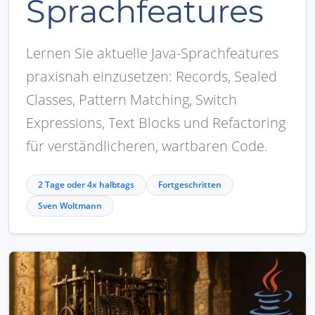
Sprachfeatures
Lernen Sie aktuelle Java-Sprachfeatures
praxisnah einzusetzen: Records, Sealed
Classes, Pattern Matching, Switch
Expressions, Text Blocks und Refactoring
für verständlicheren, wartbaren Code.
2 Tage oder 4x halbtags
Fortgeschritten
Sven Woltmann