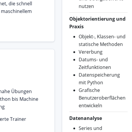
et, die schnell
nutzen
u maschinellem
Objektorientierung und
Praxis
Objekt-, Klassen- und
statische Methoden
Vererbung
Datums- und
Zeitfunktionen
Datenspeicherung
mit Python
Grafische
snahe Übungen
Benutzeroberflächen
thon bis Machine
entwickeln
ng
Datenanalyse
ierte Trainer
Series und