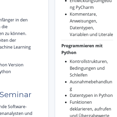
Entwicklungsumgebu
ng PyCharm
Kommentare,
nfänger in den
Anweisungen,
 die
Datentypen,
en zu können.
Variablen und Literale
eiten der
Programmieren mit
achine Learning
Python
Kontrollstrukturen,
thon Version
Bedingungen und
Python
Schleifen
Ausnahmebehandlun
g
 Seminar
Datentypen in Python
Funktionen
nde Software-
deklarieren, aufrufen
tenanalysten und
und Übergabewerte