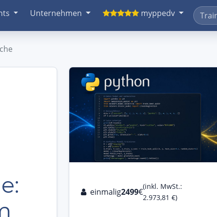
nts
Unternehmen
myppedv
che
e:
(inkl. MwSt.:
einmalig
2499
€
2.973,81 €)
m